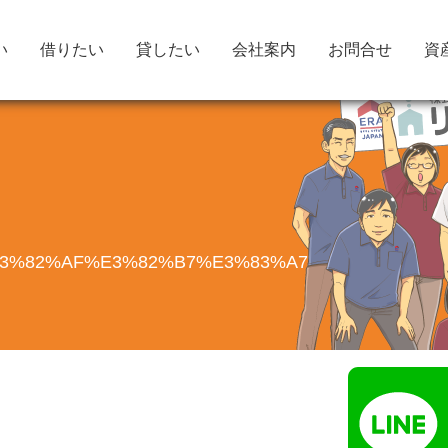
い
借りたい
貸したい
会社案内
お問合せ
資
E3%82%AF%E3%82%B7%E3%83%A7%E3%83%B3%