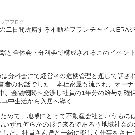
ッフブログ
1日の二日間所属する不動産フランチャイズER
表彰と全体会・分科会で構成されるこのイベン
のは分科会にて経営者の危機管理と題して話され
経営者のお話でした。本社家屋も流され、オー
中、金融機関へ交渉し社員の1年分の給与を確
ら車中生活から入居へ導く…
らためて、地域にとって不動産会社というもの
もいずれ何らかの形で来るであろう地域社会の
ました。社員さん達と一緒に楽しく仕事をさせ