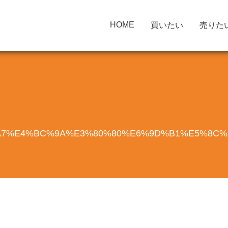
HOME
買いたい
売りた
7%E4%BC%9A%E3%80%80%E6%9D%B1%E5%8C%