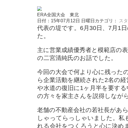
ERA全国大会 東北
日付：15年07月12日 日曜日
カテゴリ：
スタ
代表の堤です。6月30日、7月
た。
主に営業成績優秀者と模範店の
の二宮清純氏のお話でした。
今回の大会で何より心に残った
ら企業活動を継続された2名の
や水道の復旧に1ヶ月半を要する
の方々を家主さんを説得しなが
老舗の不動産会社の若社長があ
しゃってらっしゃいました。私
れる会社をつくろうと心に決め