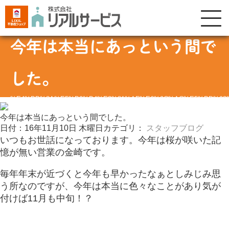
今年は本当にあっという間で
した。
%E4%BB%8A%E5%B9%B4%E3%81%AF%E6%9C%AC%E5%BD%93%
今年は本当にあっという間でした。
日付：16年11月10日 木曜日
カテゴリ：
スタッフブログ
いつもお世話になっております。今年は桜が咲いた記
憶が無い営業の金崎です。
毎年年末が近づくと今年も早かったなぁとしみじみ思
う所なのですが、今年は本当に色々なことがあり気が
付けば11月も中旬！？