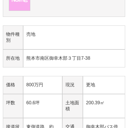
物件種
売地
別
所在地
熊本市南区御幸木部３丁目7-38
価格
800
万円
現況
更地
坪数
60.6坪
土地面
200.39㎡
積
接道状
東側道路 約
交通
御幸木部バス停