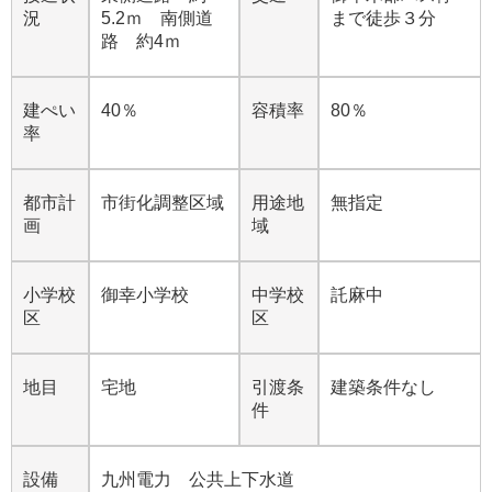
況
5.2ｍ 南側道
まで徒歩３分
路 約4ｍ
建ぺい
40％
容積率
80％
率
都市計
市街化調整区域
用途地
無指定
画
域
小学校
御幸小学校
中学校
託麻中
区
区
地目
宅地
引渡条
建築条件なし
件
設備
九州電力 公共上下水道