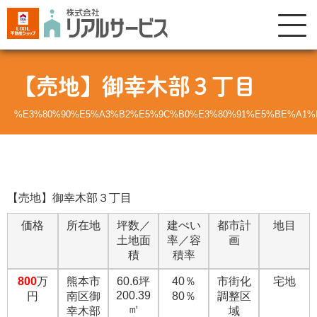
【売地】御幸木部３丁目
%E3%80%90%E5%A3%B2%E5%9C%B0%E3%80%91%E5%BE%A1%
【売地】御幸木部３丁目
価格
所在地
坪数／
建ぺい
都市計
地目
土地面
率／容
画
積
積率
800
万
熊本市
60.6坪
40％
市街化
宅地
200.39
円
南区御
80％
調整区
㎡
幸木部
域