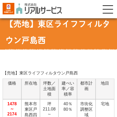
【売地】東区ライフフィルタ
ウン戸島西
%E3%80%90%E5%A3%B2%E5%9C%B0%E3%80%91%E6%9D%B1%
【売地】東区ライフフィルタウン戸島西
価格
所在地
坪数／
建ぺい
都市計
地目
土地面
率／容
画
積
積率
1478
熊本市
坪
40％
市街化
宅地
～
211.08
東区戸
80％
調整区
2174
～
島西四
域