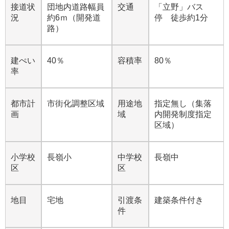
接道状
団地内道路幅員
交通
「立野」バス
況
約6ｍ（開発道
停 徒歩約1分
路）
建ぺい
40％
容積率
80％
率
都市計
市街化調整区域
用途地
指定無し（集落
画
域
内開発制度指定
区域）
小学校
長嶺小
中学校
長嶺中
区
区
地目
宅地
引渡条
建築条件付き
件