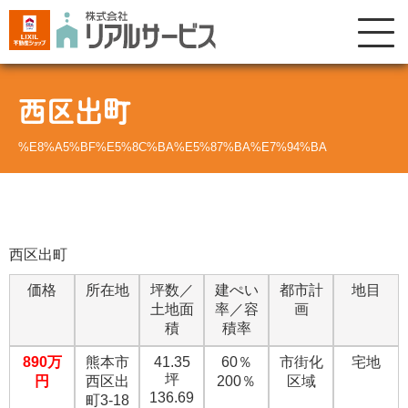
西区出町
%E8%A5%BF%E5%8C%BA%E5%87%BA%E7%94%BA
西区出町
価格
所在地
坪数／
建ぺい
都市計
地目
土地面
率／容
画
積
積率
890万
熊本市
41.35
60％
市街化
宅地
坪
円
西区出
200％
区域
136.69
町3-18