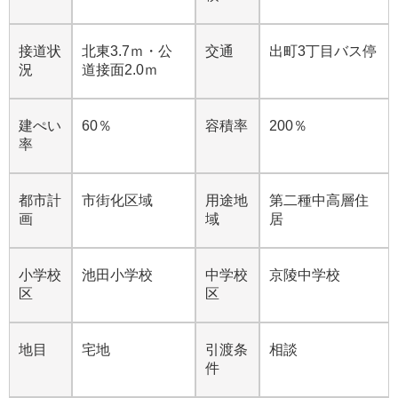
接道状
北東3.7ｍ・公
交通
出町3丁目バス停
況
道接面2.0ｍ
建ぺい
60％
容積率
200％
率
都市計
市街化区域
用途地
第二種中高層住
画
域
居
小学校
池田小学校
中学校
京陵中学校
区
区
地目
宅地
引渡条
相談
件