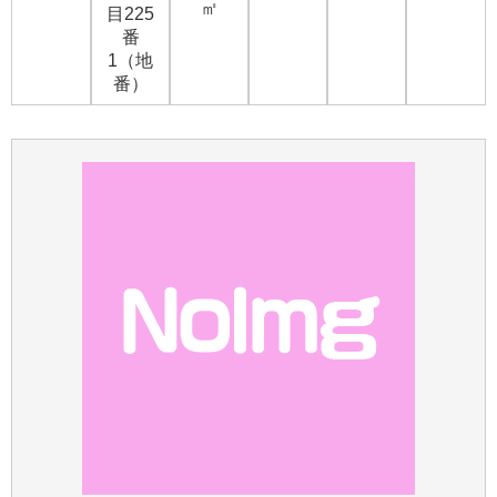
㎡
目225
番
1（地
番）