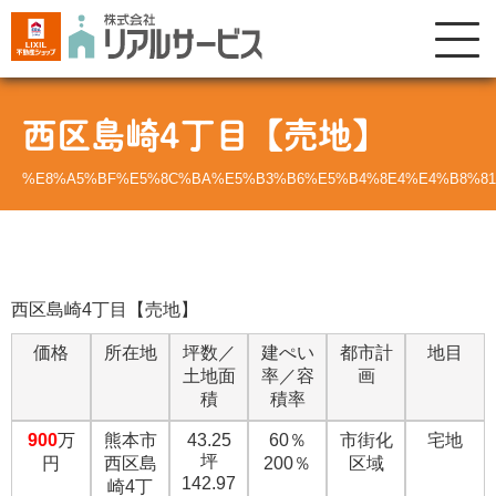
西区島崎4丁目【売地】
%E8%A5%BF%E5%8C%BA%E5%B3%B6%E5%B4%8E4%E4%B8%81
西区島崎4丁目【売地】
価格
所在地
坪数／
建ぺい
都市計
地目
土地面
率／容
画
積
積率
900
万
熊本市
43.25
60％
市街化
宅地
坪
円
西区島
200％
区域
142.97
崎4丁