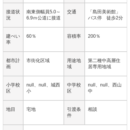
接道状
南東側幅員5.0～
交通
「島田美術館」
況
6.9ｍ公道に接道
バス停 徒歩2分
建ぺい
60％
容積率
200％
率
都市計
市街化区域
用途地
第二種中高層住
画
域
居専用地域
小学校
null、null、城西
中学校
null、null、西山
区
小
区
中
地目
宅地
引渡条
相談
件