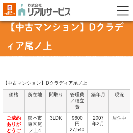
【中古マンション】Dクラデ
ィア尾ノ上
%E3%80%90%E4%B8%AD%E5%8F%A4%E3%83%9E%E3%83%B3%
【中古マンション】Dクラディア尾ノ上
価格
所在地
間取り
管理費
築年月
現況
／積立
費
ご成約
熊本市
3LDK
9600
2007
居住中
円
年2月
ありが
東区尾
27,540
とうご
ノ上4