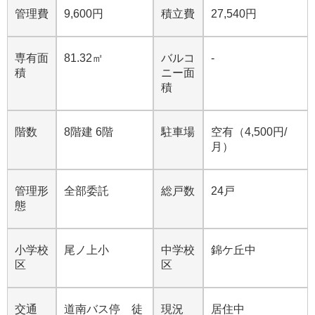
管理費
9,600円
積立費
27,540円
専有面
81.32㎡
バルコ
-
積
ニー面
積
階数
8階建 6階
駐車場
空有（4,500円/
月）
管理形
全部委託
総戸数
24戸
態
小学校
尾ノ上小
中学校
錦ケ丘中
区
区
交通
道南バス停 徒
現況
居住中