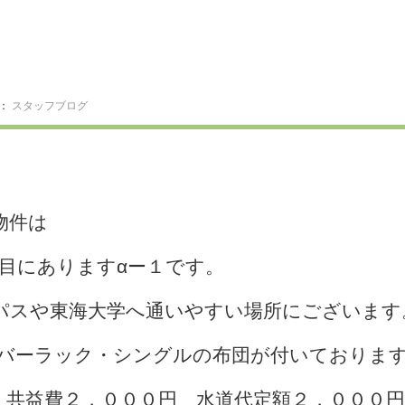
報
リ：
スタッフブログ
物件は
丁目にありますαー１です。
パスや東海大学へ通いやすい場所にございます
ルバーラック・シングルの布団が付いておりま
 共益費２，０００円 水道代定額２，０００