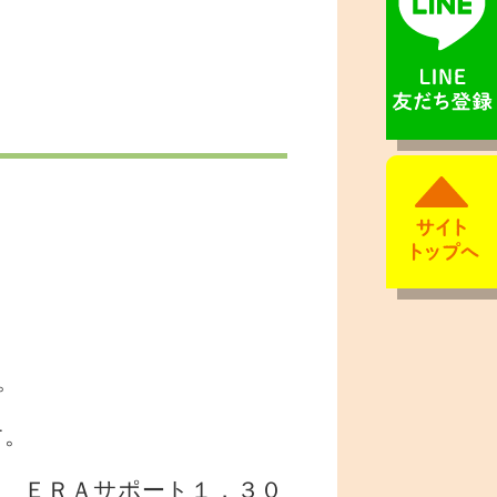
。
す。
円 ＥＲＡサポート１，３０