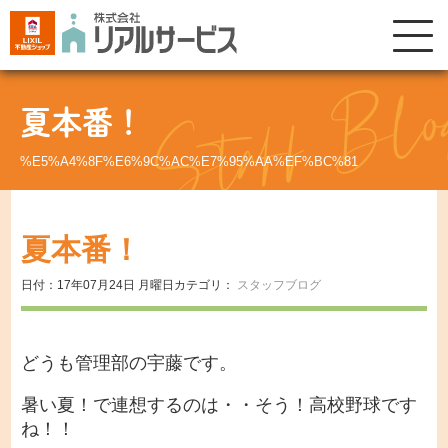
夏本番！
%E5%A4%8F%E6%9C%AC%E7%95%AA%EF%BC%81
夏本番！
日付：17年07月24日 月曜日
カテゴリ：
スタッフブログ
どうも管理部の宇藤です。
暑い夏！で連想するのは・・そう！高校野球です
ね！！