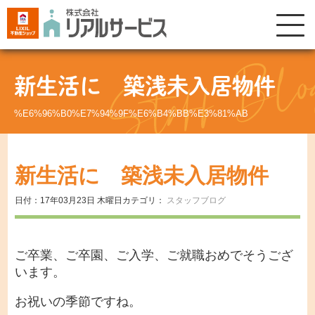
新生活に 築浅未入居物件
%E6%96%B0%E7%94%9F%E6%B4%BB%E3%81%AB
新生活に 築浅未入居物件
日付：17年03月23日 木曜日
カテゴリ：
スタッフブログ
ご卒業、ご卒園、ご入学、ご就職おめでそうござ
います。
お祝いの季節ですね。